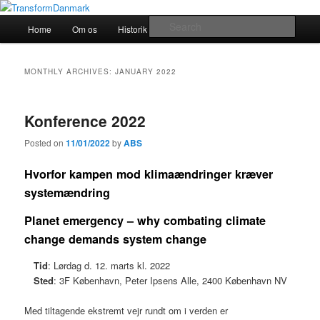
TransformDanmark
Main
Sear
Home
Om os
Historik
transform!europe
Skip
Skip
menu
TransformDanmark
to
to
MONTHLY ARCHIVES:
JANUARY 2022
primary
secondary
Konference 2022
content
content
Posted on
11/01/2022
by
ABS
Hvorfor kampen mod klimaændringer kræver
systemændring
Planet emergency – why combating climate
change demands system change
Tid
: Lørdag d. 12. marts kl. 2022
Sted
: 3F København, Peter Ipsens Alle, 2400 København NV
Med tiltagende ekstremt vejr rundt om i verden er