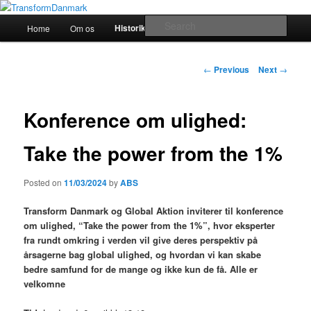
TransformDanmark
Main
Sear
Historik
Home
Om os
transform!europe
Skip
menu
TransformDanmark
to
Post
←
Previous
Next
→
navigation
primary
Konference om ulighed:
content
Take the power from the 1%
Posted on
11/03/2024
by
ABS
Transform Danmark og Global Aktion inviterer til konference
om ulighed, “Take the power from the 1%”, hvor eksperter
fra rundt omkring i verden vil give deres perspektiv på
årsagerne bag global ulighed, og hvordan vi kan skabe
bedre samfund for de mange og ikke kun de få. Alle er
velkomne