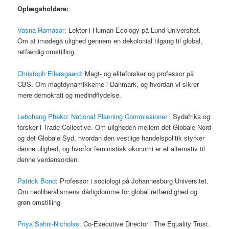
Oplægsholdere:
Vasna Ramasar
: Lektor i Human Ecology på Lund Universitet.
Om at imødegå ulighed gennem en dekolonial tilgang til global,
retfærdig omstilling.
Christoph Ellersgaard
: Magt- og eliteforsker og professor på
CBS. Om magtdynamikkerne i Danmark, og hvordan vi sikrer
mere demokrati og medindflydelse.
Lebohang Pheko
:
National Planning Commissioner
i Sydafrika og
forsker i Trade Collective. Om uligheden mellem det Globale Nord
og det Globale Syd, hvordan den vestlige handelspolitik styrker
denne ulighed, og hvorfor feministisk økonomi er et alternativ til
denne verdensorden.
Patrick Bond
: Professor i sociologi på Johannesburg Universitet.
Om neoliberalismens dårligdomme for global retfærdighed og
grøn omstilling.
Priya Sahni-Nicholas
: Co-Executive Director i The Equality Trust.