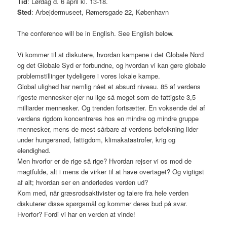
Tid
: Lørdag d. 6 april kl. 13-18.
Sted
: Arbejdermuseet, Rømersgade 22, København
The conference will be in English. See English below.
Vi kommer til at diskutere, hvordan kampene i det Globale Nord
og det Globale Syd er forbundne, og hvordan vi kan gøre globale
problemstillinger tydeligere i vores lokale kampe.
Global ulighed har nemlig nået et absurd niveau. 85 af verdens
rigeste mennesker ejer nu lige så meget som de fattigste 3,5
milliarder mennesker. Og trenden fortsætter. En voksende del af
verdens rigdom koncentreres hos en mindre og mindre gruppe
mennesker, mens de mest sårbare af verdens befolkning lider
under hungersnød, fattigdom, klimakatastrofer, krig og
elendighed.
Men hvorfor er de rige så rige? Hvordan rejser vi os mod de
magtfulde, alt i mens de virker til at have overtaget? Og vigtigst
af alt; hvordan ser en anderledes verden ud?
Kom med, når græsrodsaktivister og talere fra hele verden
diskuterer disse spørgsmål og kommer deres bud på svar.
Hvorfor? Fordi vi har en verden at vinde!