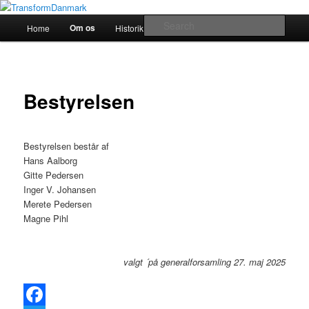
TransformDanmark
Main
Sear
Om os
Home
Historik
transform!europe
Skip
menu
TransformDanmark
to
primary
Bestyrelsen
content
Bestyrelsen består af
Hans Aalborg
Gitte Pedersen
Inger V. Johansen
Merete Pedersen
Magne Pihl
valgt ´på generalforsamling 27. maj 2025