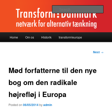
TransformDanmark
Sear
TransformDanmark
Main
Home
Om os
Historik
transform!europe
Skip
menu
to
Post
Next
→
navigation
primary
Mød forfatterne til den nye
content
bog om den radikale
højrefløj i Europa
Posted on
06/05/2014
by
admin