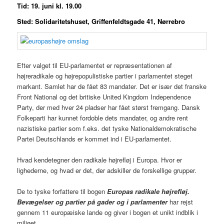
Tid: 19. juni kl. 19.00
Sted: Solidaritetshuset, Griffenfeldtsgade 41, Nørrebro
Efter valget til EU-parlamentet er repræsentationen af
højreradikale og højrepopulistiske partier i parlamentet steget
markant. Samlet har de fået 83 mandater. Det er især det franske
Front National og det britiske United Kingdom Independence
Party, der med hver 24 pladser har fået størst fremgang. Dansk
Folkeparti har kunnet fordoble dets mandater, og andre rent
nazistiske partier som f.eks. det tyske Nationaldemokratische
Partei Deutschlands er kommet ind i EU-parlamentet.
Hvad kendetegner den radikale højrefløj i Europa. Hvor er
lighederne, og hvad er det, der adskiller de forskellige grupper.
De to tyske forfattere til bogen
Europas radikale højrefløj.
Bevægelser og partier på gader og i parlamenter
har rejst
gennem 11 europæiske lande og giver i bogen et unikt indblik i
miljøet.