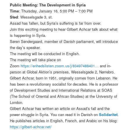
Public Meeting: The Development in Syria
Time
: Thursday, January 16, 5:00 PM – 7:00 PM
Sted
: Wesselsgade 3, st.
Assad has fallen, but Syria’s suffering is far from over.
Join this exciting meeting to hear Gilbert Achcar talk about what
is happening in Syria.
Søren Søndergaard, member of Danish parliament, will introduce
the day’s speaker.
The meeting will be conducted in English.
The meeting will take place on
Zoom
https://enhedslisten.zoom.us/j/83497488401…
and in-
person at Global Aktion’s premises, Wesselsgade 2, Nørrebro.
Gilbert Achcar, born in 1951, originally comes from Lebanon. He
has been a revolutionary socialist for decades. He is a professor
of Development Studies and International Relations at SOAS
(The School of Oriental and African Studies) at the University of
London.
Gilbert Achcar has written an article on Assad’s fall and the
power struggle in Syria. You can read it in Danish on
Solidaritet
.
He publishes articles in English, French, and Arabic on his blog:
https://gilbert-achcar.net/