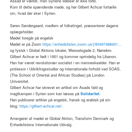
Assad er væltet, men Syriens lidelser er ikke forbi.
Kom til dette spændende møde, og hør Gilbert Achcar fortælle
om, hvad der sker i Syrien.
Søren Søndergaard, medlem af folketinget, præsenterer dagens
oplægsholder.
Mødet foregår på engelsk
Mødet er på Zoom
https://enhedslisten.zoom.us/j/83497488401…
og fysisk i Global Aktions lokaler, Wesselsgade 2, Nørrebro
Gilbert Achcar er født i 1951 og kommer oprindelig fra Libanon.
Han har været revolutionær socialist i en menneskealder. Han er
professor i Udviklingsstudier og internationale forhold ved SOAS,
(The School of Oriental and African Studies) på London
Universitet.
Gilbert Achcar har skrevet en artikel om Asads fald og
magtkampen i Syrien som kan læses på
Solidaritet
.
Han publicerer artikler på engelsk, fransk og arabisk på sin
blog:
https://gilbert-achcar.net/
.
Arrangører af mødet er Global Aktion, Transform Denmark og
Enhedslistens Internationale Udvalg.