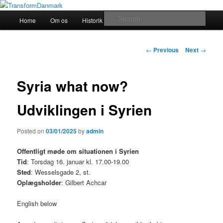
TransformDanmark
Main
Sear
Home
Om os
Historik
transform!europe
Skip
menu
TransformDanmark
to
Post
←
Previous
Next
→
navigation
primary
Syria what now?
content
Udviklingen i Syrien
Posted on
03/01/2025
by
admin
Offentligt møde om situationen i Syrien
Tid
: Torsdag 16. januar kl. 17.00-19.00
Sted
: Wesselsgade 2, st.
Oplægsholder
: Gilbert Achcar
English below