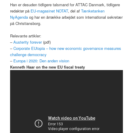
Han er desuden tidligere talsmand for ATTAC Danmark, tidligere
redaktør på
EU-magasinet NOTAT
, del af
Tænketanken
NyAgenda
og har en årrække arbejdet som international sekretær
på Christiansborg.
Relevante artikler:
–
Austerity forever
(pdf)
–
Corporate EUtopia – how new economic governance measures
challenge democracy
–
Europa i 2020: Den anden vision
Kenneth Haar on the new EU fiscal treaty