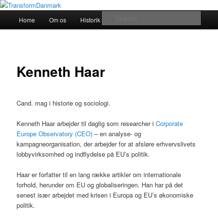
TransformDanmark
Main
Sear
Home
Om os
Historik
transform!europe
Skip
menu
TransformDanmark
to
primary
Kenneth Haar
content
Cand. mag i historie og sociologi.
Kenneth Haar arbejder til daglig som researcher i
Corporate
Europe Observatory (CEO)
– en analyse- og
kampagneorganisation, der arbejder for at afsløre erhvervslivets
lobbyvirksomhed og indflydelse på EU’s politik.
Haar er forfatter til en lang række artikler om internationale
forhold, herunder om EU og globaliseringen. Han har på det
senest især arbejdet med krisen i Europa og EU’s økonomiske
politik.