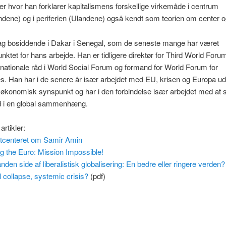
ger hvor han forklarer kapitalismens forskellige virkemåde i centrum
andene) og i periferien (Ulandene) også kendt som teorien om center og
dag bosiddende i Dakar i Senegal, som de seneste mange har været
ktet for hans arbejde. Han er tidligere direktør for Third World For
ernationale råd i World Social Forum og formand for World Forum for
es. Han har i de senere år især arbejdet med EU, krisen og Europa ud 
g økonomisk synspunkt og har i den forbindelse især arbejdet med at 
d i en global sammenhæng.
artikler:
ftcenteret om Samir Amin
 the Euro: Mission Impossible!
nden side af liberalistisk globalisering: En bedre eller ringere verden?
l collapse, systemic crisis?
(pdf)