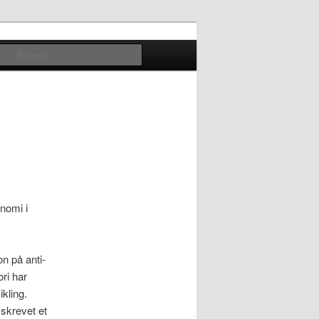
Search
nomi i
n på anti-
ri har
kling.
skrevet et