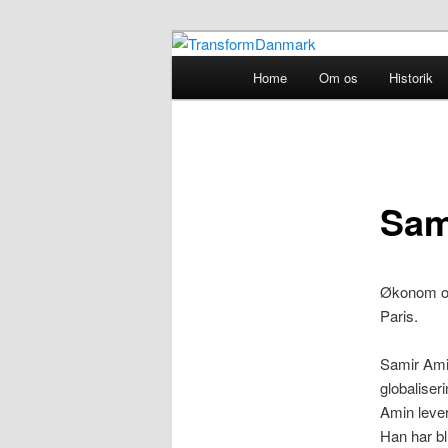
TransformDanmark
Main
Home
Om os
Historik
Skip
menu
TransformDa
to
primary
Sam
content
Økonom og 
Paris.
Samir Amin
globaliser
Amin lever
Han har bl