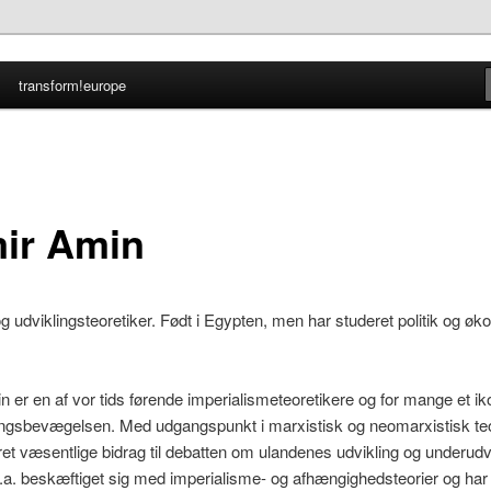
transform!europe
nmark
ir Amin
udviklingsteoretiker. Født i Egypten, men har studeret politik og øko
 er en af vor tids førende imperialismeteoretikere og for mange et iko
ingsbevægelsen. Med udgangspunkt i marxistisk og neomarxistisk teo
et væsentlige bidrag til debatten om ulandenes udvikling og underudvi
.a. beskæftiget sig med imperialisme- og afhængighedsteorier og har 