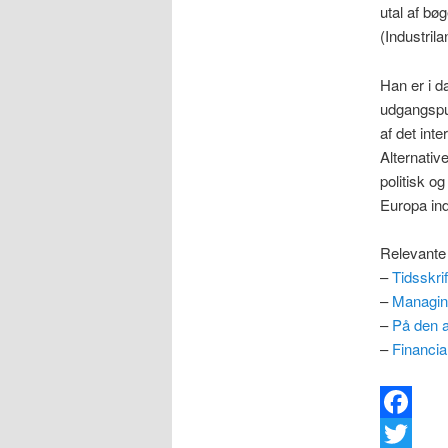
utal af bø
(Industril
Han er i 
udgangspun
af det int
Alternativ
politisk o
Europa in
Relevante 
–
Tidsskri
–
Managing
–
På den a
–
Financia
Facebook