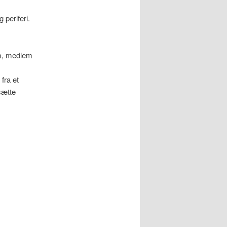
 periferi.
um, medlem
fra et
sætte